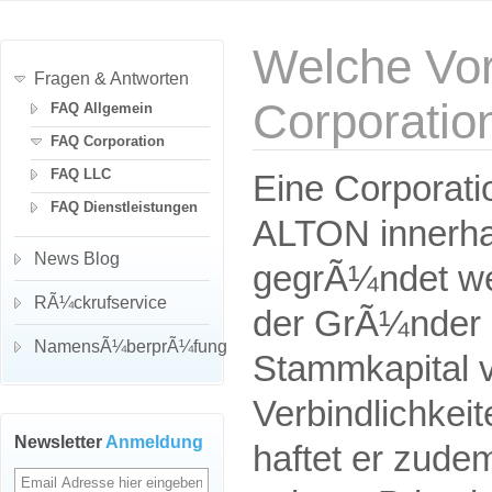
Welche Vort
Fragen & Antworten
Corporatio
FAQ Allgemein
FAQ Corporation
FAQ LLC
Eine Corporati
FAQ Dienstleistungen
ALTON innerhal
News Blog
gegrÃ¼ndet we
RÃ¼ckrufservice
der GrÃ¼nder 
NamensÃ¼berprÃ¼fung
Stammkapital 
Verbindlichke
Newsletter
Anmeldung
haftet er zudem