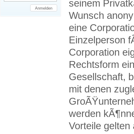
seinem Privatka
Wunsch anonym
eine Corporati
Einzelperson f
Corporation eig
Rechtsform ein
Gesellschaft, b
mit denen zugl
GroÃŸunterneh
werden kÃ¶nne
Vorteile gelte