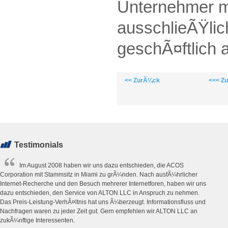
Unternehmer mi
ausschlieÃŸlic
geschÃ¤ftlich a
<< ZurÃ¼ck
<<< Z
Testimonials
Im August 2008 haben wir uns dazu entschieden, die ACOS
Corporation mit Stammsitz in Miami zu grÃ¼nden. Nach ausfÃ¼hrlicher
Internet-Recherche und den Besuch mehrerer Internetforen, haben wir uns
dazu entschieden, den Service von ALTON LLC in Anspruch zu nehmen.
Das Preis-Leistung-VerhÃ¤ltnis hat uns Ã¼berzeugt. Informationsfluss und
Nachfragen waren zu jeder Zeit gut. Gern empfehlen wir ALTON LLC an
zukÃ¼nftige Interessenten.