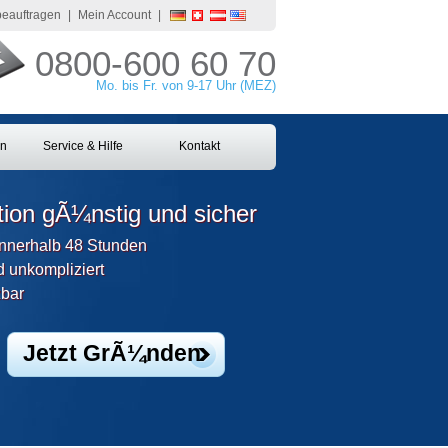
 beauftragen
|
Mein Account
|
0800-600 60 70
Mo. bis Fr. von 9-17 Uhr (MEZ)
en
Service & Hilfe
Kontakt
ion gÃ¼nstig und sicher
nnerhalb 48 Stunden
 unkompliziert
zbar
Jetzt GrÃ¼nden