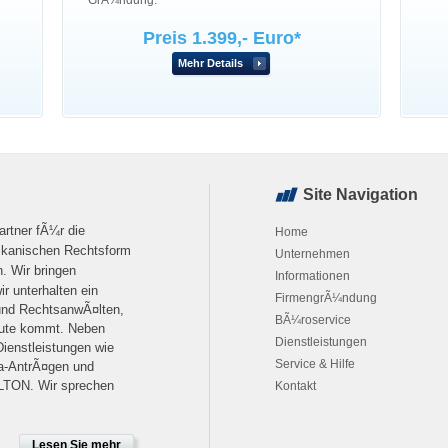
GrÃ¼ndung.
Preis 1.399,- Euro*
Mehr Details
Site Navigation
rtner fÃ¼r die
Home
kanischen Rechtsform
Unternehmen
n.
Wir bringen
Informationen
ir unterhalten ein
FirmengrÃ¼ndung
 und RechtsanwÃ¤lten,
BÃ¼roservice
gute kommt. Neben
Dienstleistungen
ienstleistungen wie
Service & Hilfe
a-AntrÃ¤gen und
ALTON. Wir sprechen
Kontakt
Lesen Sie mehr