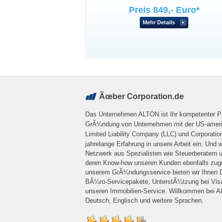
Preis 849,- Euro*
Mehr Details
Ãœber Corporation.de
Das Unternehmen ALTON ist Ihr kompetenter Pa
GrÃ¼ndung von Unternehmen mit der US-ameri
Limited Liability Company (LLC) und Corporatio
jahrelange Erfahrung in unsere Arbeit ein. Und w
Netzwerk aus Spezialisten wie Steuerberatern
deren Know-how unseren Kunden ebenfalls zu
unserem GrÃ¼ndungsservice bieten wir Ihnen D
BÃ¼ro-Servicepakete, UnterstÃ¼tzung bei Vis
unseren Immobilien-Service. Willkommen bei 
Deutsch, Englisch und weitere Sprachen.