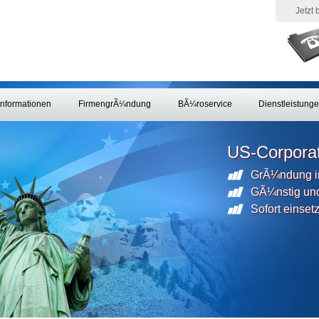
Jetzt
Informationen
FirmengrÃ¼ndung
BÃ¼roservice
Dienstleistung
US-Corporat
GrÃ¼ndung i
GÃ¼nstig und
Sofort einset