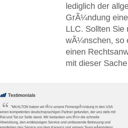
lediglich der all
GrÃ¼ndung einer
LLC. Sollten Sie
wÃ¼nschen, so e
einen Rechtsanwa
mit dieser Sach
Testimonials
"Mit ALTON haben wir fÃ¼r unsere FirmengrÃ¼ndung in den USA
einen kompetenten deutschsprachigen Partner gefunden, der uns stets mit
Rat und Tat zur Seite stand. Wir bedanken uns fÃ¼r die schnelle
Abwicklung, den erstklassigen Service und umfassende Betreuung und
empfehlen den Service von Herr Karagoz und seinem Team wÃ¤rmstens