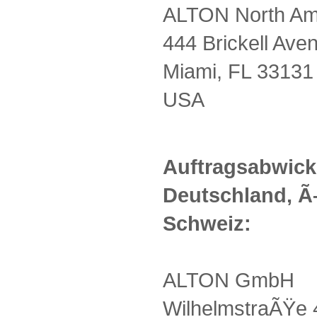
ALTON North Ame
444 Brickell Ave
Miami, FL 33131
USA
Auftragsabwick
Deutschland, Ã
Schweiz:
ALTON GmbH
WilhelmstraÃŸe 