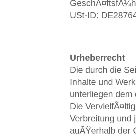
GeschÃ¤ftsfÃ¼hr
USt-ID: DE2876
Urheberrecht
Die durch die Sei
Inhalte und Werk
unterliegen dem
Die VervielfÃ¤lti
Verbreitung und 
auÃŸerhalb der 