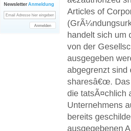
Newsletter
Anmeldung
Articles of Corpo
(GrÃ¼ndungsurku
handelt sich um d
von der Gesellsc
ausgegeben wer
abgegrenzt sind 
sharesâ€œ. Das s
die tatsÃ¤chlich
Unternehmens a
bereits geschilde
ausgegebenen Ak