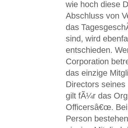
wie hoch diese D
Abschluss von V
das TagesgeschÃ
sind, wird ebenfa
entschieden. Wer
Corporation betre
das einzige Mitg
Directors seine
gilt fÃ¼r das Or
Officersâ€œ. Bei
Person bestehen