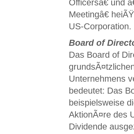
Officersâ€ und
Meetingâ€ heiÃŸ
US-Corporation.
Board of Direct
Das Board of Dire
grundsÃ¤tzliche
Unternehmens ve
bedeutet: Das Boa
beispielsweise d
AktionÃ¤re des 
Dividende ausgeza