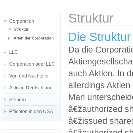
Struktur
Corporation
Struktur
Die Struktur
Arten der Corporation
Da die Corporat
LLC
Aktiengesellschaf
Corporation oder LLC
auch Aktien. In
Vor- und Nachteile
allerdings Aktie
Aktiv in Deutschland
Man unterscheide
Steuern
â€žauthorized s
Pflichten in den USA
â€žissued share
â€žauthorized s