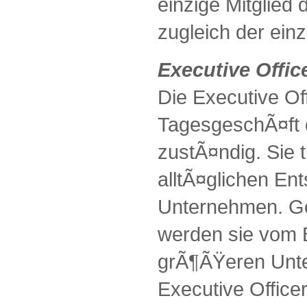
einzige Mitglied 
zugleich der einz
Executive Offic
Die Executive Of
TagesgeschÃ¤ft 
zustÃ¤ndig. Sie t
alltÃ¤glichen En
Unternehmen. Ge
werden sie vom B
grÃ¶ÃŸeren Unte
Executive Offic