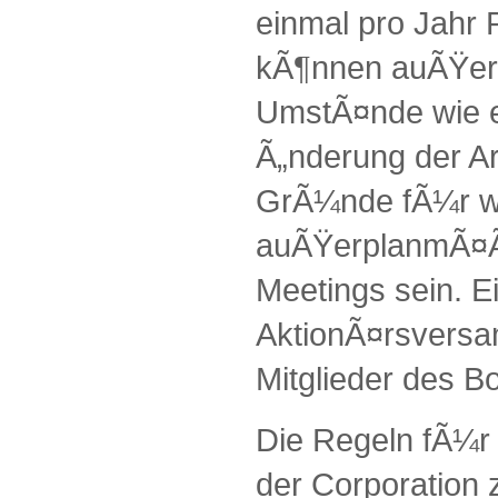
einmal pro Jahr 
kÃ¶nnen auÃŸer
UmstÃ¤nde wie e
Ã„nderung der Ar
GrÃ¼nde fÃ¼r w
auÃŸerplanmÃ¤Ã
Meetings sein. E
AktionÃ¤rsversa
Mitglieder des B
Die Regeln fÃ¼r
der Corporation z